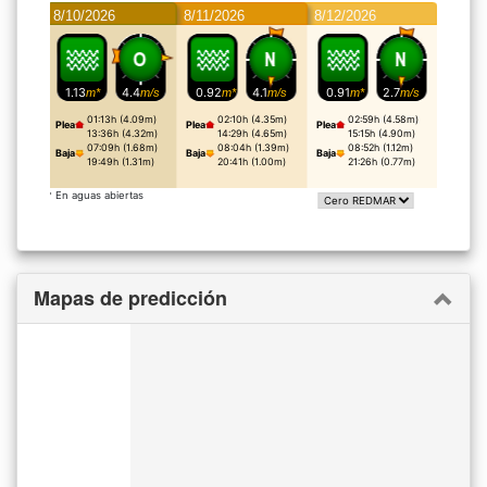
Mapas de predicción