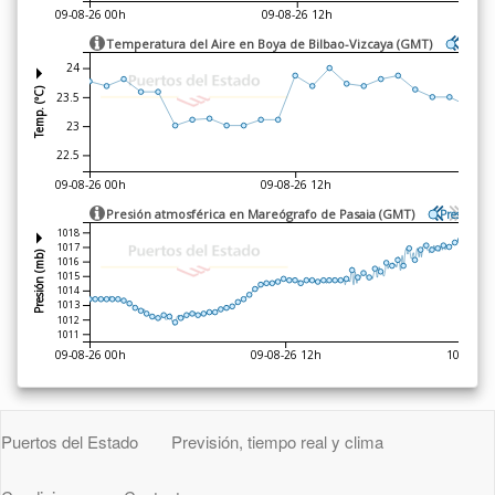
Puertos del Estado
Previsión, tiempo real y clima