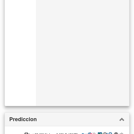
Prediccion