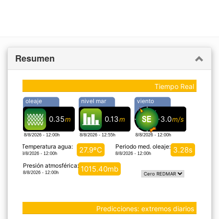
Resumen